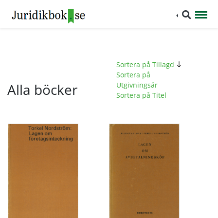
Sortera på Tillagd
Sortera på
Alla böcker
Utgivningsår
Sortera på Titel