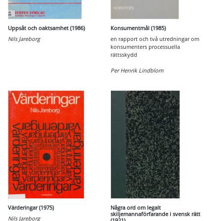
Uppsåt och oaktsamhet (1986)
Konsumentmål (1985)
Nils Jareborg
en rapport och två utredningar om
konsumenters processuella
rättsskydd
Per Henrik Lindblom
Värderingar (1975)
Några ord om legalt
skiljemannaförfarande i svensk rätt
Nils Jareborg
(1921)