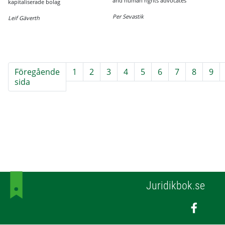
and human rights advocates
kapitaliserade bolag
Per Sevastik
Leif Gäverth
Föregående
1
2
3
4
5
6
7
8
9
sida
Juridikbok.se