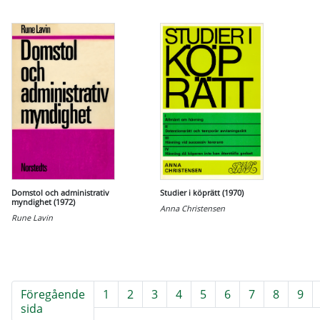
Domstol och administrativ
Studier i köprätt (1970)
myndighet (1972)
Anna Christensen
Rune Lavin
Föregående
1
2
3
4
5
6
7
8
9
sida