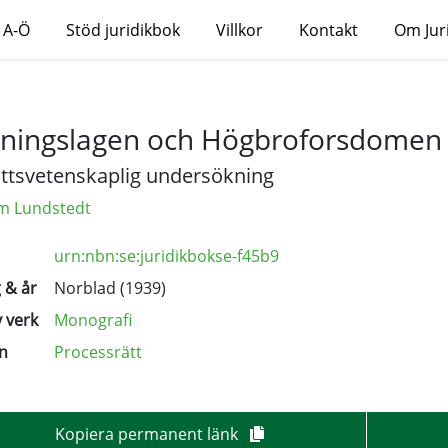
 A-Ö
Stöd juridikbok
Villkor
Kontakt
Om Jur
ningslagen och Högbroforsdomen
ättsvetenskaplig undersökning
lm Lundstedt
urn:nbn:se:juridikbokse-f45b9
 & år
Norblad (1939)
 verk
Monografi
n
Processrätt
Kopiera permanent länk