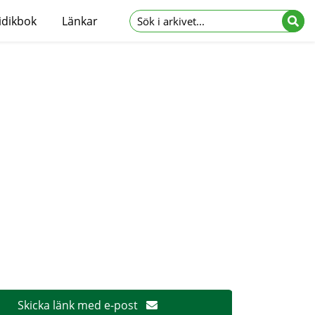
idikbok
Länkar
Skicka länk med e-post