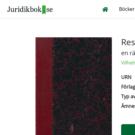
Böcker
Res
en r
Vilhe
URN
Förlag
Typ av
Ämne