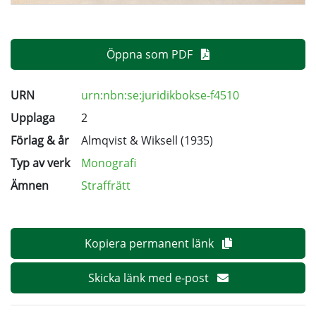
Öppna som PDF
URN
urn:nbn:se:juridikbokse-f4510
Upplaga
2
Förlag & år
Almqvist & Wiksell (1935)
Typ av verk
Monografi
Ämnen
Straffrätt
Kopiera permanent länk
Skicka länk med e-post