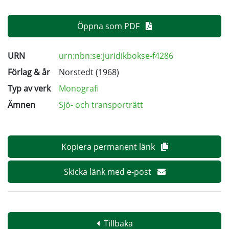
Öppna som PDF
URN
urn:nbn:se:juridikbokse-f4286
Förlag & år
Norstedt (1968)
Typ av verk
Monografi
Ämnen
Sjö- och transporträtt
Kopiera permanent länk
Skicka länk med e-post
Tillbaka