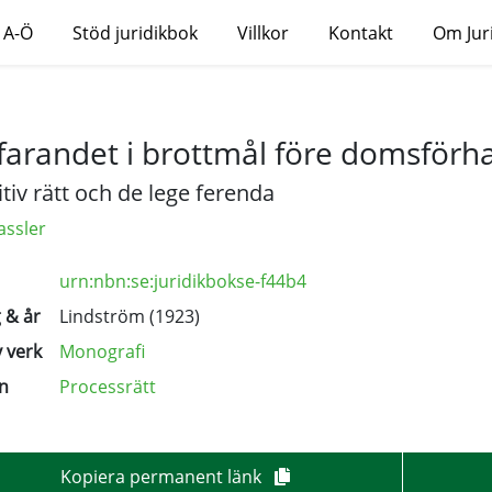
 A-Ö
Stöd juridikbok
Villkor
Kontakt
Om Jur
farandet i brottmål före domsförh
itiv rätt och de lege ferenda
assler
urn:nbn:se:juridikbokse-f44b4
 & år
Lindström (1923)
 verk
Monografi
n
Processrätt
Kopiera permanent länk