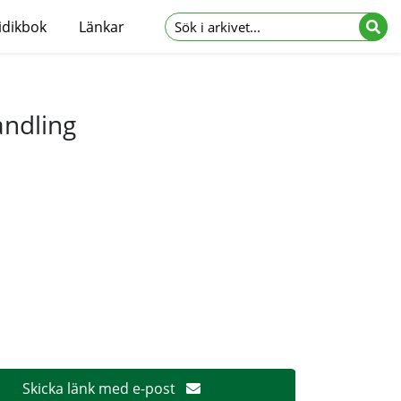
idikbok
Länkar
andling
Skicka länk med e-post