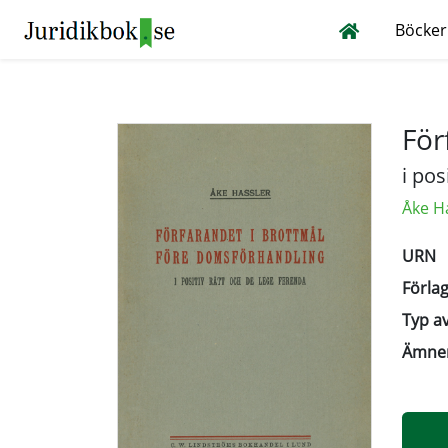
Böcker
För
i pos
Åke H
URN
Förlag
Typ av
Ämne