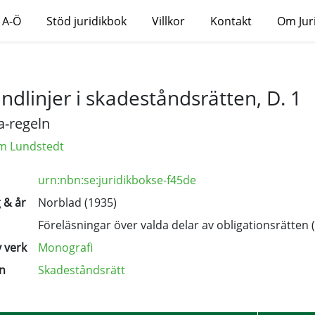
 A-Ö
Stöd juridikbok
Villkor
Kontakt
Om Jur
ndlinjer i skadeståndsrätten, D. 1
a-regeln
lm Lundstedt
urn:nbn:se:juridikbokse-f45de
 & år
Norblad (1935)
Föreläsningar över valda delar av obligationsrätten
 verk
Monografi
n
Skadeståndsrätt