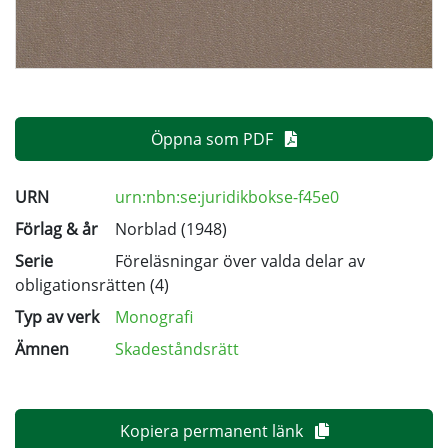
Öppna som PDF
URN
urn:nbn:se:juridikbokse-f45e0
Förlag & år
Norblad (1948)
Serie
Föreläsningar över valda delar av
obligationsrätten
(4)
Typ av verk
Monografi
Ämnen
Skadeståndsrätt
Kopiera permanent länk