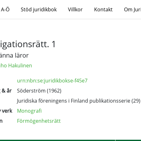
 A-Ö
Stöd juridikbok
Villkor
Kontakt
Om Jur
igationsrätt. 1
änna läror
Juho Hakulinen
urn:nbn:se:juridikbokse-f45e7
 & år
Söderström (1962)
Juridiska föreningens i Finland publikationsserie
(29)
 verk
Monografi
n
Förmögenhetsrätt