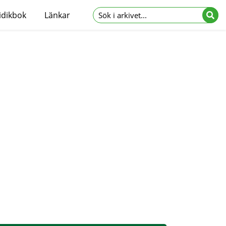
idikbok
Länkar