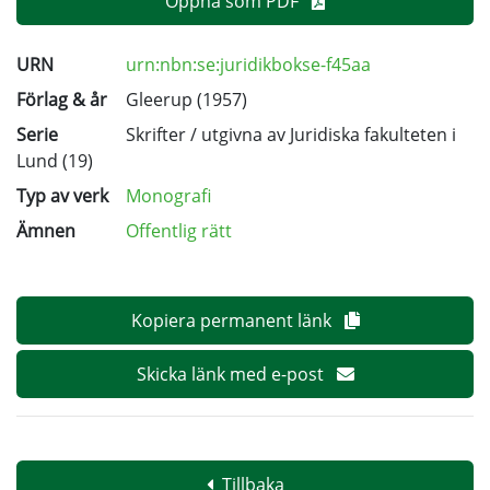
Öppna som PDF
URN
urn:nbn:se:juridikbokse-f45aa
Förlag & år
Gleerup (1957)
Serie
Skrifter / utgivna av Juridiska fakulteten i
Lund
(19)
Typ av verk
Monografi
Ämnen
Offentlig rätt
Kopiera permanent länk
Skicka länk med e-post
Tillbaka