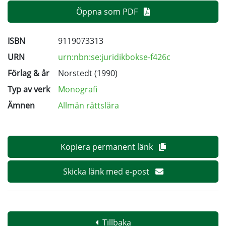
Öppna som PDF
ISBN
9119073313
URN
urn:nbn:se:juridikbokse-f426c
Förlag & år
Norstedt (1990)
Typ av verk
Monografi
Ämnen
Allmän rättslära
Kopiera permanent länk
Skicka länk med e-post
Tillbaka