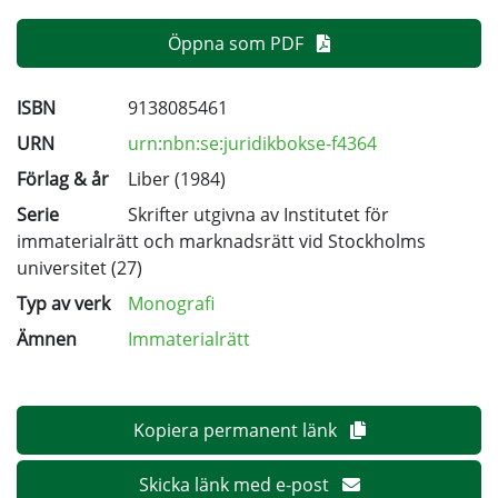
Öppna som PDF
ISBN
9138085461
URN
urn:nbn:se:juridikbokse-f4364
Förlag & år
Liber (1984)
Serie
Skrifter utgivna av Institutet för
immaterialrätt och marknadsrätt vid Stockholms
universitet
(27)
Typ av verk
Monografi
Ämnen
Immaterialrätt
Kopiera permanent länk
Skicka länk med e-post