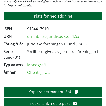
gratis tillgång till boken i enlighet med de instruktioner som lämnas på
förlagets webbplats.
Plats för nedladdning
ISBN
9154417910
URN
urn:nbn:se:juridikbokse-f42cc
Förlag & år
Juridiska föreningen i Lund (1985)
Serie
Skrifter utgivna av Juridiska föreningen i
Lund
(81)
Typ av verk
Monografi
Ämnen
Offentlig rätt
Kopiera permanent länk
Skicka länk med e-post