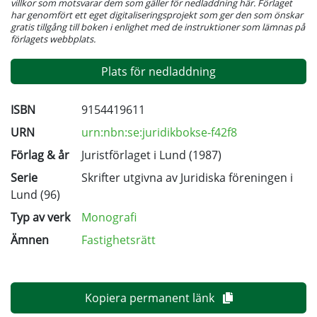
villkor som motsvarar dem som gäller för nedladdning här. Förlaget
har genomfört ett eget digitaliseringsprojekt som ger den som önskar
gratis tillgång till boken i enlighet med de instruktioner som lämnas på
förlagets webbplats.
Plats för nedladdning
ISBN
9154419611
URN
urn:nbn:se:juridikbokse-f42f8
Förlag & år
Juristförlaget i Lund (1987)
Serie
Skrifter utgivna av Juridiska föreningen i
Lund
(96)
Typ av verk
Monografi
Ämnen
Fastighetsrätt
Kopiera permanent länk