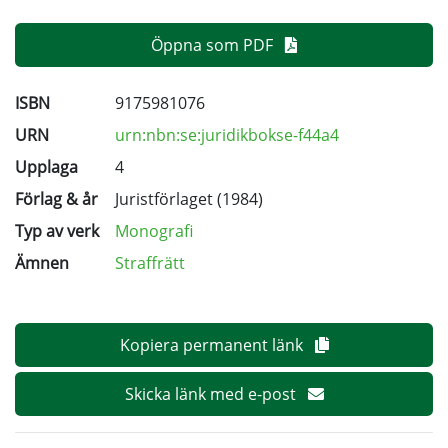
Öppna som PDF
ISBN
9175981076
URN
urn:nbn:se:juridikbokse-f44a4
Upplaga
4
Förlag & år
Juristförlaget (1984)
Typ av verk
Monografi
Ämnen
Straffrätt
Kopiera permanent länk
Skicka länk med e-post