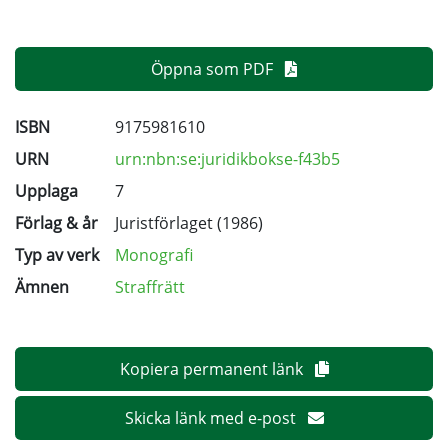
Öppna som PDF
ISBN
9175981610
URN
urn:nbn:se:juridikbokse-f43b5
Upplaga
7
Förlag & år
Juristförlaget (1986)
Typ av verk
Monografi
Ämnen
Straffrätt
Kopiera permanent länk
Skicka länk med e-post