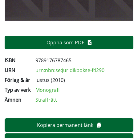
Öppna som PDF
ISBN
9789176787465
URN
urn:nbn:se:juridikbokse-f4290
Förlag & år
Iustus (2010)
Typ av verk
Monografi
Ämnen
Straffrätt
Kopiera permanent länk