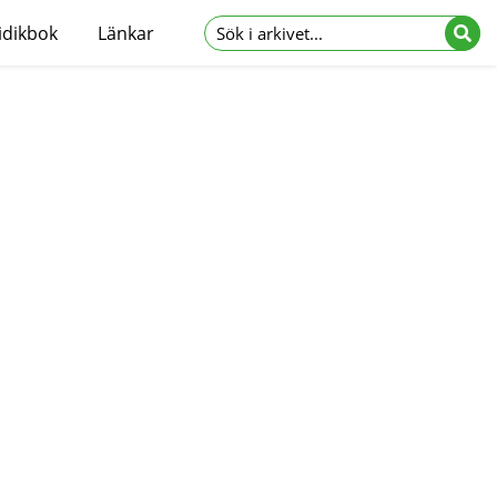
idikbok
Länkar