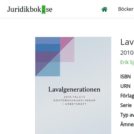
Böcker
Lav
2010
Erik S
ISBN
URN
Förlag
Serie
Typ av
Ämne