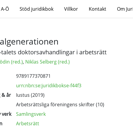
 A-Ö
Stöd juridikbok
Villkor
Kontakt
Om Jur
algenerationen
-talets doktorsavhandlingar i arbetsrätt
jödin (red.)
,
Niklas Selberg (red.)
9789177370871
urn:nbn:se:juridikbokse-f44f3
 & år
Iustus (2019)
Arbetsrättsliga föreningens skrifter
(10)
 verk
Samlingsverk
n
Arbetsrätt