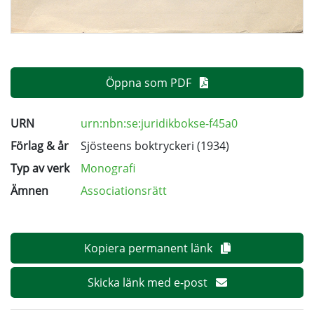
Öppna som PDF
URN
urn:nbn:se:juridikbokse-f45a0
Förlag & år
Sjösteens boktryckeri (1934)
Typ av verk
Monografi
Ämnen
Associationsrätt
Kopiera permanent länk
Skicka länk med e-post