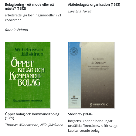
Bolagisering - ett mode eller ett
Aktiebolagets organisation (1983)
måste? (1992)
Lars Erik Taxell
arbetsrättsliga lösningsmodeller i 21
koncerner
Ronnie Eklund
Öppet bolag och kommanditbolag
Stödbrev (1994)
(1989)
borgensliknande handlingar
Thomas Wilhelmsson
,
Niilo Jääskinen
utställda företrädesvis för svagt
kapitaliserade bolag