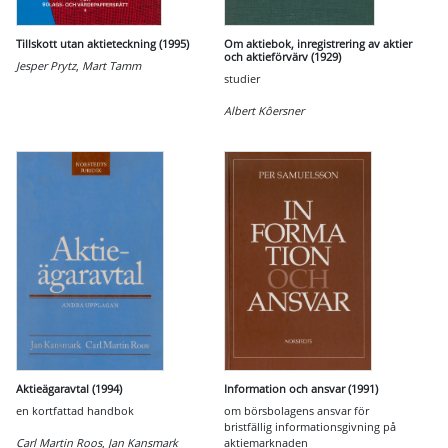
Tillskott utan aktieteckning (1995)
Om aktiebok, inregistrering av aktier
och aktieförvärv (1929)
Jesper Prytz
,
Mart Tamm
studier
Albert Kôersner
Aktieägaravtal (1994)
Information och ansvar (1991)
en kortfattad handbok
om börsbolagens ansvar för
bristfällig informationsgivning på
Carl Martin Roos
,
Jan Kansmark
aktiemarknaden