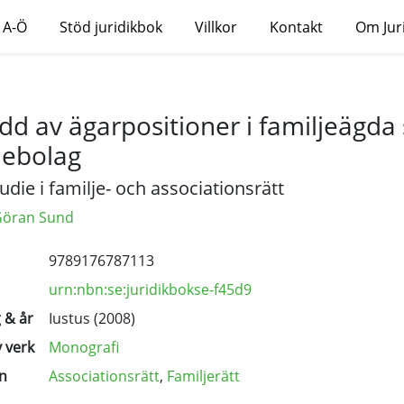
 A-Ö
Stöd juridikbok
Villkor
Kontakt
Om Jur
dd av ägarpositioner i familjeägd
iebolag
udie i familje- och associationsrätt
Göran Sund
9789176787113
urn:nbn:se:juridikbokse-f45d9
 & år
Iustus (2008)
 verk
Monografi
n
Associationsrätt
,
Familjerätt