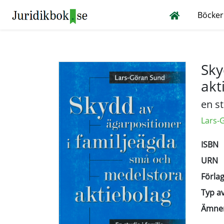
Böcker
Sky
akt
en st
Lars-
ISBN
URN
Förlag
Typ av
Ämne