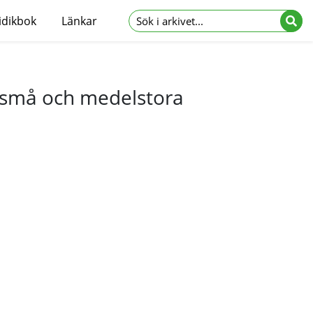
idikbok
Länkar
a små och medelstora