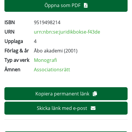
Öppna som PDF
ISBN
9519498214
URN
urn:nbn:se:juridikbokse-f43de
Upplaga
4
Förlag & år
Åbo akademi (2001)
Typ av verk
Monografi
Ämnen
Associationsrätt
Kopiera permanent länk
Skicka länk med e-post