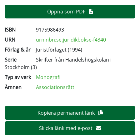
Öppna som PDF
ISBN
9175986493
URN
urn:nbn:se:juridikbokse-f4340
Förlag & år
Juristförlaget (1994)
Serie
Skrifter från Handelshögskolan i
Stockholm
(3)
Typ av verk
Monografi
Ämnen
Associationsrätt
Kopiera permanent länk
Skicka länk med e-post