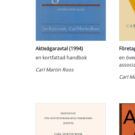
Aktieägaravtal (1994)
Företa
en kortfattad handbok
en över
associ
Carl Martin Roos
Carl M