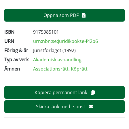
Öppna som PDF
ISBN
9175985101
URN
urn:nbn:se:juridikbokse-f42b6
Förlag & år
Juristförlaget (1992)
Typ av verk
Akademisk avhandling
Ämnen
Associationsrätt
,
Köprätt
Kopiera permanent länk
Skicka länk med e-post