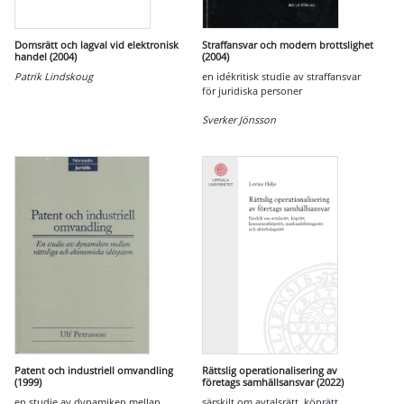
Domsrätt och lagval vid elektronisk
Straffansvar och modern brottslighet
handel (2004)
(2004)
Patrik Lindskoug
en idékritisk studie av straffansvar
för juridiska personer
Sverker Jönsson
Patent och industriell omvandling
Rättslig operationalisering av
(1999)
företags samhällsansvar (2022)
en studie av dynamiken mellan
särskilt om avtalsrätt, köprätt,