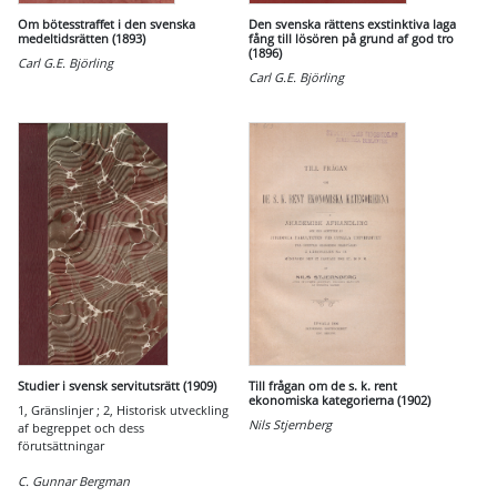
Om bötesstraffet i den svenska
Den svenska rättens exstinktiva laga
medeltidsrätten (1893)
fång till lösören på grund af god tro
(1896)
Carl G.E. Björling
Carl G.E. Björling
Studier i svensk servitutsrätt (1909)
Till frågan om de s. k. rent
ekonomiska kategorierna (1902)
1, Gränslinjer ; 2, Historisk utveckling
Nils Stjernberg
af begreppet och dess
förutsättningar
C. Gunnar Bergman