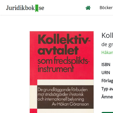
Böcker
Kol
de g
Håkan
ISBN
URN
Förlag
Typ av
Ämne