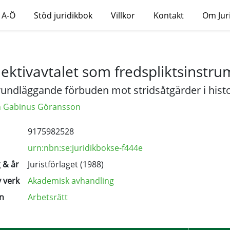
 A-Ö
Stöd juridikbok
Villkor
Kontakt
Om Jur
lektivavtalet som fredspliktsinstr
rundläggande förbuden mot stridsåtgärder i histor
 Gabinus Göransson
9175982528
urn:nbn:se:juridikbokse-f444e
 & år
Juristförlaget (1988)
 verk
Akademisk avhandling
n
Arbetsrätt