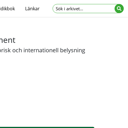
idikbok
Länkar
ument
isk och internationell belysning