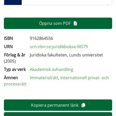
Öppna som PDF
ISBN
9162864556
URN
urn:nbn:se:juridikbokse-f4579
Förlag & år
Juridiska fakulteten, Lunds universitet
(2005)
Typ av verk
Akademisk avhandling
Ämnen
Immaterialrätt
,
Internationell privat- och
processrätt
Kopiera permanent länk