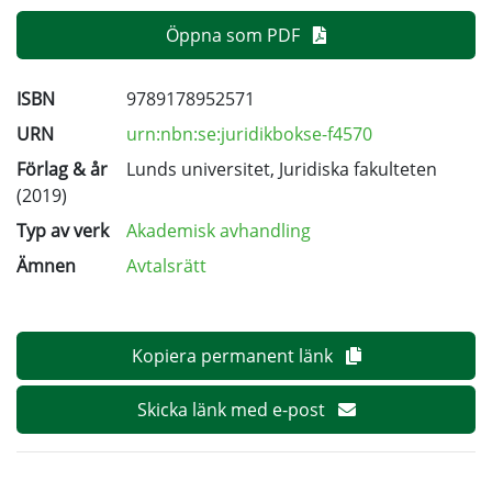
Öppna som PDF
ISBN
9789178952571
URN
urn:nbn:se:juridikbokse-f4570
Förlag & år
Lunds universitet, Juridiska fakulteten
(2019)
Typ av verk
Akademisk avhandling
Ämnen
Avtalsrätt
Kopiera permanent länk
Skicka länk med e-post