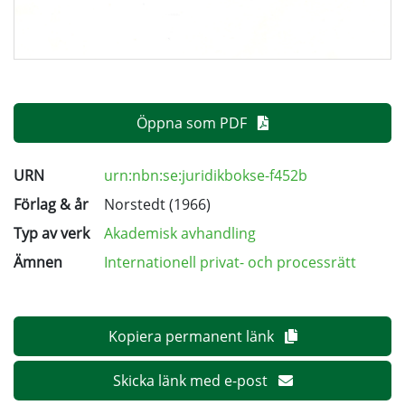
Öppna som PDF
URN
urn:nbn:se:juridikbokse-f452b
Förlag & år
Norstedt (1966)
Typ av verk
Akademisk avhandling
Ämnen
Internationell privat- och processrätt
Kopiera permanent länk
Skicka länk med e-post