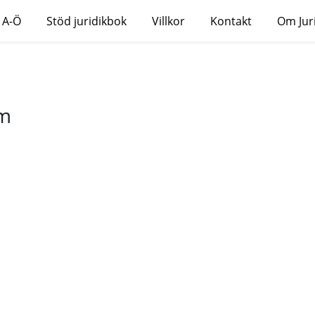
 A-Ö
Stöd juridikbok
Villkor
Kontakt
Om Jur
öm