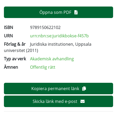
Öppna som PDF
ISBN
9789150622102
URN
urn:nbn:se:juridikbokse-f457b
Förlag & år
Juridiska institutionen, Uppsala
universitet (2011)
Typ av verk
Akademisk avhandling
Ämnen
Offentlig rätt
Kopiera permanent länk
Skicka länk med e-post