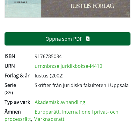
Öppna som PDF
ISBN
9176785084
URN
urn:nbn:se:juridikbokse-f4410
Förlag & år
Iustus (2002)
Serie
Skrifter från Juridiska fakulteten i Uppsala
(89)
Typ av verk
Akademisk avhandling
Ämnen
Europarätt
,
Internationell privat- och
processrätt
,
Marknadsrätt