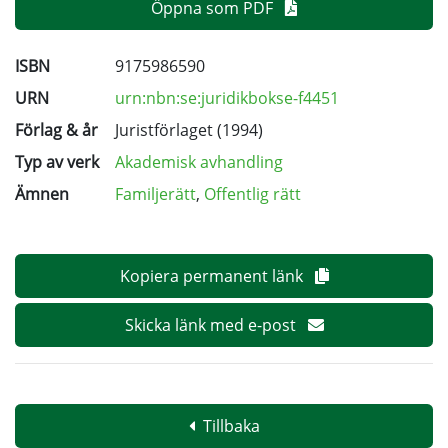
Öppna som PDF
ISBN
9175986590
URN
urn:nbn:se:juridikbokse-f4451
Förlag & år
Juristförlaget (1994)
Typ av verk
Akademisk avhandling
Ämnen
Familjerätt
,
Offentlig rätt
Kopiera permanent länk
Skicka länk med e-post
Tillbaka