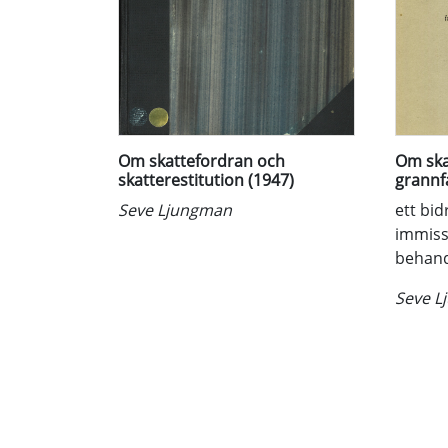
Om skattefordran och
Om ska
skatterestitution (1947)
grannf
Seve Ljungman
ett bid
immiss
behand
Seve L