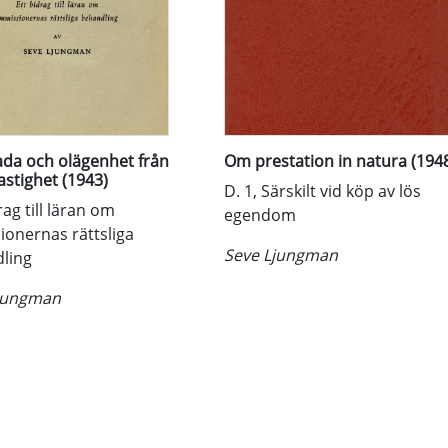
da och olägenhet från
Om prestation in natura (194
astighet (1943)
D. 1, Särskilt vid köp av lös
rag till läran om
egendom
ionernas rättsliga
Seve Ljungman
ling
jungman