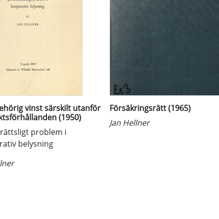
hörig vinst särskilt utanför
Försäkringsrätt (1965)
ktsförhållanden (1950)
Jan Hellner
ilrättsligt problem i
ativ belysning
lner