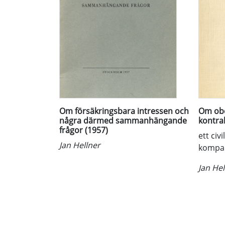
Om försäkringsbara intressen och
Om obe
några därmed sammanhängande
kontra
frågor (1957)
ett civ
Jan Hellner
kompar
Jan Hel