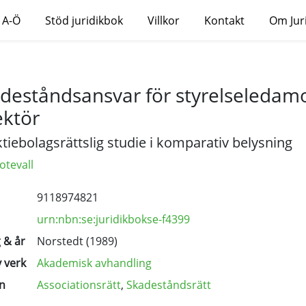
 A-Ö
Stöd juridikbok
Villkor
Kontakt
Om Jur
deståndsansvar för styrelseledamo
ektör
tiebolagsrättslig studie i komparativ belysning
otevall
9118974821
urn:nbn:se:juridikbokse-f4399
 & år
Norstedt (1989)
 verk
Akademisk avhandling
n
Associationsrätt
,
Skadeståndsrätt