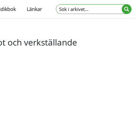
idikbok
Länkar
t och verkställande