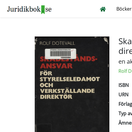
Böcker
Ska
dir
en ak
Rolf D
ISBN
URN
Förlag
Typ av
Ämne