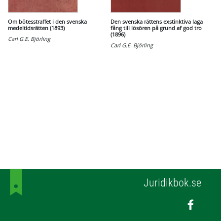
Om bötesstraffet i den svenska
Den svenska rättens exstinktiva laga
medeltidsrätten (1893)
fång till lösören på grund af god tro
(1896)
Carl G.E. Björling
Carl G.E. Björling
Juridikbok.se