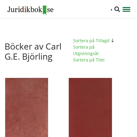
Sortera på Tillagd
Böcker av Carl
Sortera på
G.E. Björling
Utgivningsår
Sortera på Titel