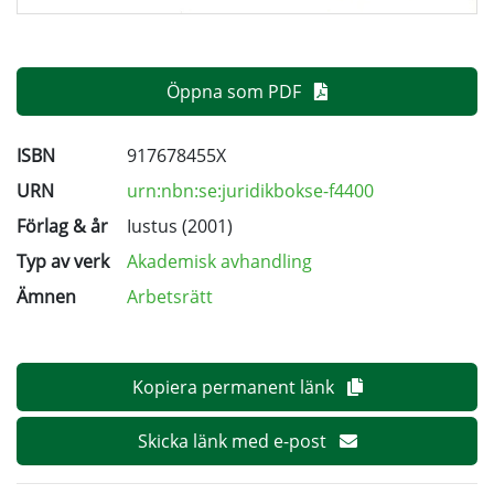
Öppna som PDF
ISBN
917678455X
URN
urn:nbn:se:juridikbokse-f4400
Förlag & år
Iustus (2001)
Typ av verk
Akademisk avhandling
Ämnen
Arbetsrätt
Kopiera permanent länk
Skicka länk med e-post