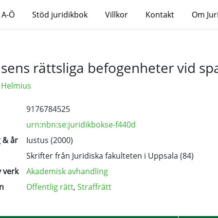
 A-Ö
Stöd juridikbok
Villkor
Kontakt
Om Jur
isens rättsliga befogenheter vid sp
d Helmius
9176784525
urn:nbn:se:juridikbokse-f440d
 & år
Iustus (2000)
Skrifter från Juridiska fakulteten i Uppsala
(84)
 verk
Akademisk avhandling
n
Offentlig rätt
,
Straffrätt