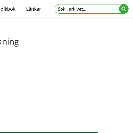
idikbok
Länkar
aning