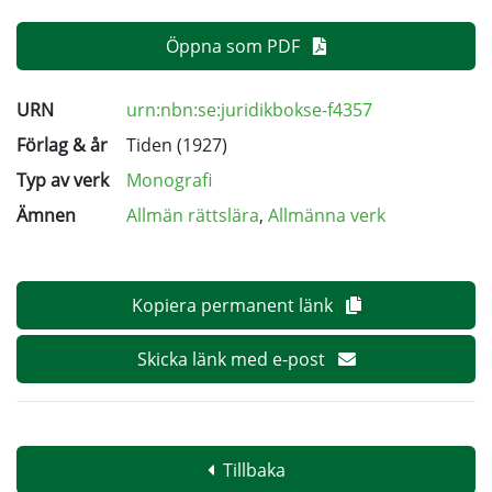
Öppna som PDF
URN
urn:nbn:se:juridikbokse-f4357
Förlag & år
Tiden (1927)
Typ av verk
Monografi
Ämnen
Allmän rättslära
,
Allmänna verk
Kopiera permanent länk
Skicka länk med e-post
Tillbaka