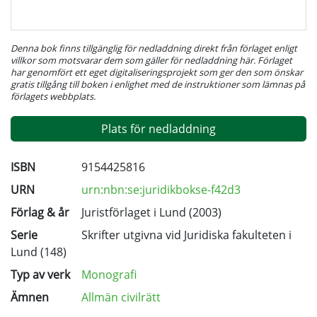
Denna bok finns tillgänglig för nedladdning direkt från förlaget enligt
villkor som motsvarar dem som gäller för nedladdning här. Förlaget
har genomfört ett eget digitaliseringsprojekt som ger den som önskar
gratis tillgång till boken i enlighet med de instruktioner som lämnas på
förlagets webbplats.
Plats för nedladdning
ISBN
9154425816
URN
urn:nbn:se:juridikbokse-f42d3
Förlag & år
Juristförlaget i Lund (2003)
Serie
Skrifter utgivna vid Juridiska fakulteten i
Lund
(148)
Typ av verk
Monografi
Ämnen
Allmän civilrätt